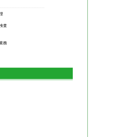
理
検査
業務