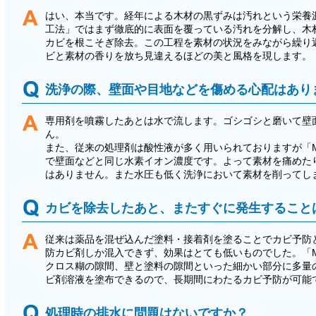
はい、本当です。経年による木材の黒ずみは汚れという栄養源
工法」ではまず徹底的に表面を覆っている汚れを分解し、木
カビを根こそぎ除去。この工程を素材の状況をみながら繰り
ビと素材の香りを放ち見違えるほどの美と風格を現します。
洗浄の際、壁面や目地などを傷める心配はあり
専用剤を噴霧したあとは水で流します。ゴシゴシと磨いて壁
ん。
また、従来の処理剤は酸性液が多く用いられておりますが「M
で壁面などと同じ水素イオン濃度です。よって素材を痛めた
はありません。また水圧も低く洗浄において素材を削ってし
カビを除去したあと、またすぐに発生すること
従来は薬品を混ぜ込んだ塗料・接着剤を塗ることでカビ予防
防カビ剤しか混入できず、効果はとても低いものでした。「M
クロス糊の隙間、壁と塗料の隙間といった細かい部分に多量
ビ剤溶液を塗布できるので、長期間にわたるカビ予防が可能
処理時の排水に問題はないですか？